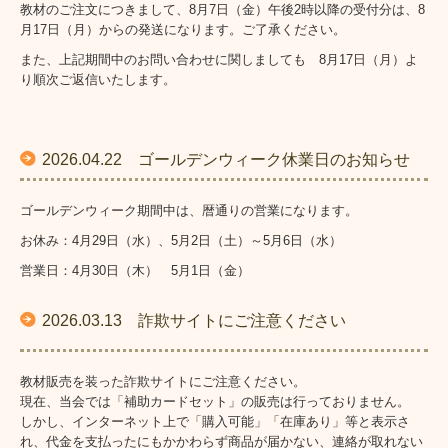
教材のご注文につきまして、8月7日（金）午後2時以降の受付分は、8
月17日（月）からの発送になります。ご了承ください。
教材お申込み
また、上記期間中のお問い合わせに関しましても 8月17日（月）よ
り順次ご返信いたします。
お詫びと訂正
特定商取引法に基づく表記
2026.04.22 ゴールデンウィーク休業日のお知らせ
著作権について
ゴールデンウィーク期間中は、暦通りの営業になります。
会員制度について
お休み：4月29日（水）、5月2日（土）～5月6日（水）
セミナー
営業日：4月30日（木） 5月1日（金）
指導者向けセミナー
2026.03
.13 詐欺サイトにご注意ください
認定講師のご紹介
教材販売を装った詐欺サイトにご注意ください。
各地有志勉強会
現在、当会では「補助カードセット」の販売は行っておりません。
しかし、インターネット上で「購入可能」「在庫あり」等と表示さ
教室案内
れ、代金を支払ったにもかかわらず商品が届かない、連絡が取れない