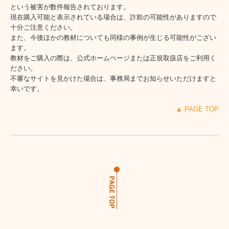
という被害が数件報告されております。
現在購入可能と表示されている場合は、詐欺の可能性がありますので
各地教室紹介
十分ご注意ください。
また、今後ほかの教材についても同様の事例が生じる可能性がござい
お問合せ
ます。
教材をご購入の際は、公式ホームページまたは正規取扱店をご利用く
プライバシーポリシー
ださい。
不審なサイトを見かけた場合は、事務局までお知らせいただけますと
会員専用ページ
幸いです。
会員専用 教材お申込み
▲ PAGE TOP
データダウンロード
ゲーム、他
BB News 2023年
BB News 2024年
BB News 2025年