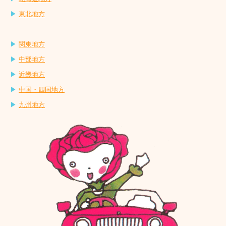
▶
東北地方
教材お申込み
お詫びと訂正
▶
関東地方
▶
中部地方
特定商取引法に基づく表記
▶
近畿地方
著作権について
▶
中国・四国地方
▶
九州地方
会員制度について
セミナー
指導者向けセミナー
認定講師のご紹介
各地有志勉強会
教室案内