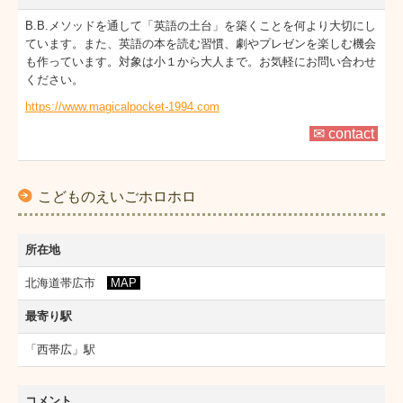
B.B.メソッドを通して「英語の土台」を築くことを何より大切にし
BB NEWS 2026年
ています。また、英語の本を読む習慣、劇やプレゼンを楽しむ機会
も作っています。対象は小１から大人まで。お気軽にお問い合わせ
学術研究
ください。
https://www.magicalpocket-1994.com
✉ contact
こどものえいごホロホロ
所在地
北海道帯広市
MAP
最寄り駅
「西帯広」駅
コメント