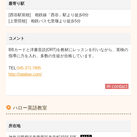
最寄り駅
[西谷駅前校] 相鉄線「西谷」駅より徒歩0分
[上菅田校] 相鉄バス七里堰より徒歩5分
コメント
BBカードと洋書音読(ORT)を教材にレッスンを行いながら、英検の
指導に力を入れ、多数の生徒が合格しています。
TEL:
045-371-7895
http://tatebay.com/
✉ contact
ハロー英語教室
所在地