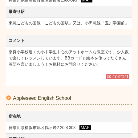
神奈川県横浜市青葉区奈良町1566-595
MAP
最寄り駅
東急こどもの国線「こどもの国駅」又は、小田急線「玉川学園前」
コメント
奈良小学校近くの小中学生中心のアットホームな教室です。少人数
で楽しくレッスンしています。BBカードと絵本を使ってたくさん
英語を言いましょう！お気軽にお問合せください。
✉ contact
Appleseed English School
所在地
神奈川県横浜市旭区鶴ヶ峰2-20-8-303
MAP