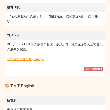
最寄り駅
JR京浜東北線「大森」駅 JR横須賀線（総武快速線）「西大井」
駅
コメント
BBカード＋ORT等の多聴＆音読→多読。年1回の音読発表会で普段
の成果を披露。
http://es-toki.sunnyday.jp/
✉ contact
T & T English
所在地
東京都品川区荏原