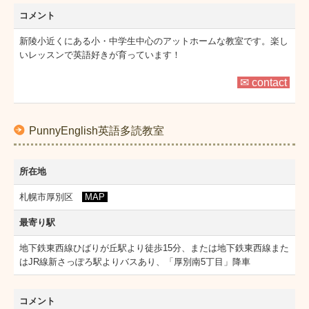
コメント
新陵小近くにある小・中学生中心のアットホームな教室です。楽し
いレッスンで英語好きが育っています！
✉ contact
PunnyEnglish英語多読教室
所在地
札幌市厚別区
MAP
最寄り駅
地下鉄東西線ひばりが丘駅より徒歩15分、または地下鉄東西線また
はJR線新さっぽろ駅よりバスあり、「厚別南5丁目」降車
コメント