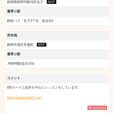
静岡県静岡市駿河区丸子
MAP
最寄り駅
静鉄バス「丸子3丁目」徒歩3分
所在地
静岡市葵区常盤町
MAP
最寄り駅
JR静岡駅徒歩10分
コメント
BBカードと絵本を中心にレッスンをしています。
https://poppins923.com
✉ contact