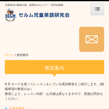
児童英語の教材出版、指導法のセミナー・研究会開催
ホーム
セルムについて
セルムのご紹介
英語教育発想の転換
ホーム
教室案内
よくある質問
教室案内
お知らせ
B.B.カードを使ってレッスンをしている英語教室をご紹介します。(掲
セルムの教材
載希望の教室のみ）
教室により、レッスン内容・お月謝は異なりますので、直接お問合せ
教材紹介
ください。
著書
▶
北海道地方