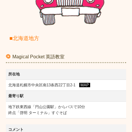
各地教室紹介
お問合せ
プライバシーポリシー
■北海道地方
会員専用ページ
Magical Pocket 英語教室
会員専用 教材お申込み
所在地
データダウンロード
北海道札幌市中央区南13条西22丁目2-1
MAP
ゲーム、他
最寄り駅
BB News 2023年
地下鉄東西線「円山公園駅」からバスで10分
終点「啓明 ターミナル」すぐそば
BB News 2024年
BB News 2025年
コメント