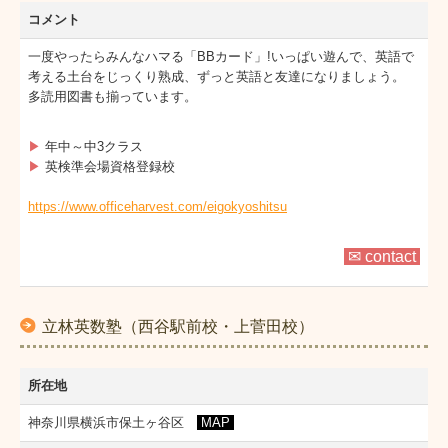
コメント
一度やったらみんなハマる「BBカード」!いっぱい遊んで、英語で
考える土台をじっくり熟成、ずっと英語と友達になりましょう。
多読用図書も揃っています。
▶
年中～中3クラス
▶
英検準会場資格登録校
https://www.officeharvest.com/eigokyoshitsu
✉ contact
立林英数塾（西谷駅前校・上菅田校）
所在地
神奈川県横浜市保土ヶ谷区
MAP